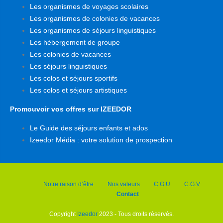
Les organismes de voyages scolaires
Les organismes de colonies de vacances
Les organismes de séjours linguistiques
Les hébergement de groupe
Les colonies de vacances
Les séjours linguistiques
Les colos et séjours sportifs
Les colos et séjours artistiques
Promouvoir vos offres sur IZEEDOR
Le Guide des séjours enfants et ados
Izeedor Média : votre solution de prospection
Notre raison d’être
Nos valeurs
C.G.U
C.G.V
Contact
Copyright
Izeedor
2023 - Tous droits réservés.